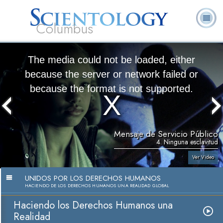
Columbus
Acerca de
L. Ronald
¿Qué es
Ministros
Preguntas
Libros
Nosotros
Hubbard
Scientology?
Voluntarios
Frecuentes
The media could not be loaded, either
because the server or network failed or
because the format is not supported.
Mensaje de Servicio Público
4. Ninguna esclavitud
Ver Video
UNIDOS POR LOS DERECHOS HUMANOS
HACIENDO DE LOS DERECHOS HUMANOS UNA REALIDAD GLOBAL
Haciendo los Derechos Humanos una
Realidad