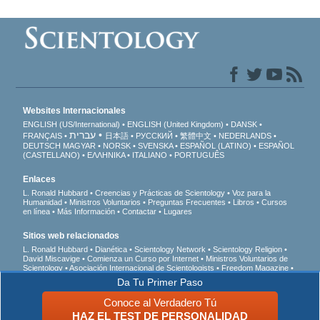
Websites Internacionales
ENGLISH (US/International)
ENGLISH (United Kingdom)
DANSK
עברית
FRANÇAIS
日本語
РУССКИЙ
繁體中文
NEDERLANDS
DEUTSCH
MAGYAR
NORSK
SVENSKA
ESPAÑOL (LATINO)
ESPAÑOL
(CASTELLANO)
ΕΛΛΗΝΙΚA
ITALIANO
PORTUGUÊS
Enlaces
L. Ronald Hubbard
Creencias y Prácticas de Scientology
Voz para la
Humanidad
Ministros Voluntarios
Preguntas Frecuentes
Libros
Cursos
en línea
Más Información
Contactar
Lugares
Sitios web relacionados
L. Ronald Hubbard
Dianética
Scientology Network
Scientology Religion
David Miscavige
Comienza un Curso por Internet
Ministros Voluntarios de
Scientology
Asociación Internacional de Scientologists
Freedom Magazine
El Camino a la Felicidad
En Apoyo de Un Mundo Sin Drogas
Unidos por los
Da Tu Primer Paso
Derechos Humanos
Jóvenes por los Derechos Humanos
Comisión de
Ciudadanos por los Derechos Humanos
Conoce al Verdadero Tú
HAZ EL TEST DE PERSONALIDAD