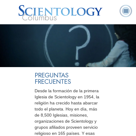
Columbus
Acerca de
L. Ronald
¿Qué es
Ministros
Preguntas
Libros
Nosotros
Hubbard
Scientology?
Voluntarios
Frecuentes
PREGUNTAS
FRECUENTES
Desde la formación de la primera
Iglesia de Scientology en 1954, la
religión ha crecido hasta abarcar
todo el planeta. Hoy en día, más
de 8,500 Iglesias, misiones,
organizaciones de Scientology y
grupos afiliados proveen servicio
religioso en 165 países. Y esas