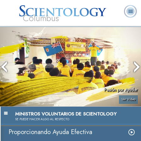
Columbus
Acerca de
L. Ronald
¿Qué es
Ministros
Preguntas
Libros
Nosotros
Hubbard
Scientology?
Voluntarios
Frecuentes
Pasión por Ayudar
Ver Video
MINISTROS VOLUNTARIOS DE SCIENTOLOGY
SE
PUEDE
HACER ALGO AL RESPECTO
Proporcionando Ayuda Efectiva