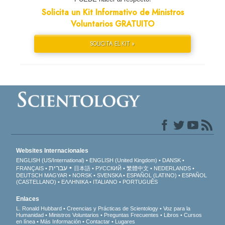
Solicita un Kit Informativo de Ministros
Voluntarios GRATUITO
SOLICITA EL KIT »
Websites Internacionales
ENGLISH (US/International)
ENGLISH (United Kingdom)
DANSK
עברית
FRANÇAIS
日本語
РУССКИЙ
繁體中文
NEDERLANDS
DEUTSCH
MAGYAR
NORSK
SVENSKA
ESPAÑOL (LATINO)
ESPAÑOL
(CASTELLANO)
ΕΛΛΗΝΙΚA
ITALIANO
PORTUGUÊS
Enlaces
L. Ronald Hubbard
Creencias y Prácticas de Scientology
Voz para la
Humanidad
Ministros Voluntarios
Preguntas Frecuentes
Libros
Cursos
en línea
Más Información
Contactar
Lugares