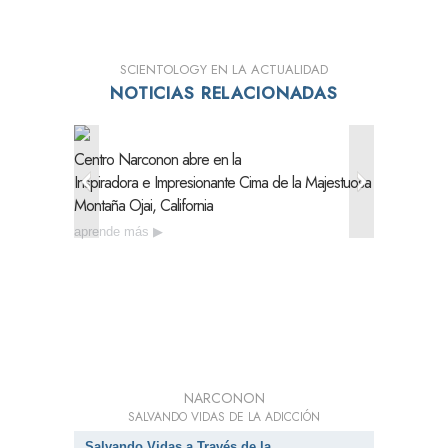
SCIENTOLOGY EN LA ACTUALIDAD
NOTICIAS RELACIONADAS
Centro Narconon abre en la
Narconon
Inspiradora e Impresionante
Cima de la Majestuosa
Necesida
Montaña Ojai, California
Drogas 
aprende más
aprende
NARCONON
SALVANDO VIDAS DE LA ADICCIÓN
Salvando Vidas a Través de la