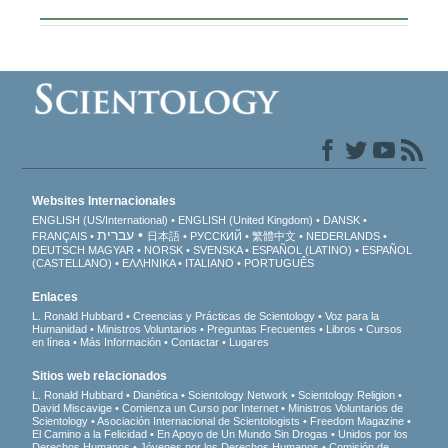
Websites Internacionales
ENGLISH (US/International)
ENGLISH (United Kingdom)
DANSK
עברית
FRANÇAIS
日本語
РУССКИЙ
繁體中文
NEDERLANDS
DEUTSCH
MAGYAR
NORSK
SVENSKA
ESPAÑOL (LATINO)
ESPAÑOL
(CASTELLANO)
ΕΛΛΗΝΙΚA
ITALIANO
PORTUGUÊS
Enlaces
L. Ronald Hubbard
Creencias y Prácticas de Scientology
Voz para la
Humanidad
Ministros Voluntarios
Preguntas Frecuentes
Libros
Cursos
en línea
Más Información
Contactar
Lugares
Sitios web relacionados
L. Ronald Hubbard
Dianética
Scientology Network
Scientology Religion
David Miscavige
Comienza un Curso por Internet
Ministros Voluntarios de
Scientology
Asociación Internacional de Scientologists
Freedom Magazine
El Camino a la Felicidad
En Apoyo de Un Mundo Sin Drogas
Unidos por los
Derechos Humanos
Jóvenes por los Derechos Humanos
Comisión de