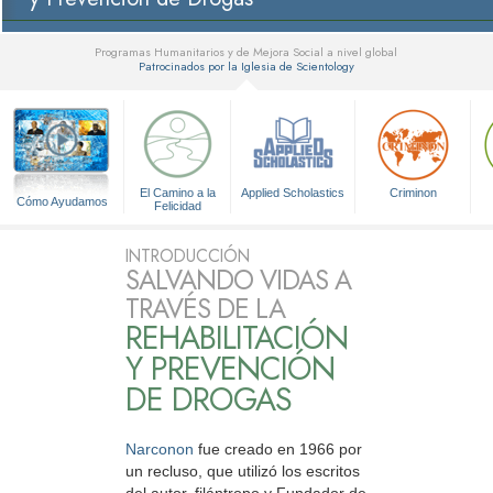
Programas Humanitarios y de Mejora Social a nivel global
Patrocinados por la Iglesia de Scientology
▼
El Camino a la
Applied Scholastics
Criminon
Cómo Ayudamos
Felicidad
INTRODUCCIÓN
SALVANDO VIDAS A
TRAVÉS DE LA
REHABILITACIÓN
Y PREVENCIÓN
DE DROGAS
Narconon
fue creado en 1966 por
un recluso, que utilizó los escritos