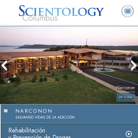
Columbus
Acerca de
L. Ronald
¿Qué es
Ministros
Preguntas
Libros
Nosotros
Hubbard
Scientology?
Voluntarios
Frecuentes
Narconon
Ver Video
NARCONON
SALVANDO VIDAS DE LA ADICCIÓN
Rehabilitación
y Prevención de Drogas