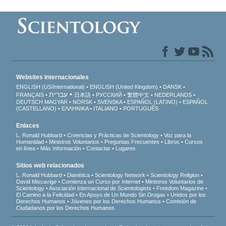
Websites Internacionales
ENGLISH (US/International)
ENGLISH (United Kingdom)
DANSK
עברית
FRANÇAIS
日本語
РУССКИЙ
繁體中文
NEDERLANDS
DEUTSCH
MAGYAR
NORSK
SVENSKA
ESPAÑOL (LATINO)
ESPAÑOL
(CASTELLANO)
ΕΛΛΗΝΙΚA
ITALIANO
PORTUGUÊS
Enlaces
L. Ronald Hubbard
Creencias y Prácticas de Scientology
Voz para la
Humanidad
Ministros Voluntarios
Preguntas Frecuentes
Libros
Cursos
en línea
Más Información
Contactar
Lugares
Sitios web relacionados
L. Ronald Hubbard
Dianética
Scientology Network
Scientology Religion
David Miscavige
Comienza un Curso por Internet
Ministros Voluntarios de
Scientology
Asociación Internacional de Scientologists
Freedom Magazine
El Camino a la Felicidad
En Apoyo de Un Mundo Sin Drogas
Unidos por los
Derechos Humanos
Jóvenes por los Derechos Humanos
Comisión de
Ciudadanos por los Derechos Humanos