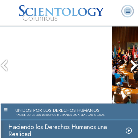
Columbus
Acerca de
L. Ronald
¿Qué es
Ministros
Preguntas
Libros
Nosotros
Hubbard
Scientology?
Voluntarios
Frecuentes
UNIDOS POR LOS DERECHOS HUMANOS
HACIENDO DE LOS DERECHOS HUMANOS UNA REALIDAD GLOBAL
Haciendo los Derechos Humanos una
Realidad