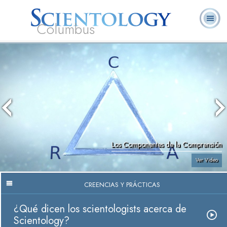
Columbus
Acerca de
L. Ronald
¿Qué es
Ministros
Preguntas
Libros
Nosotros
Hubbard
Scientology?
Voluntarios
Frecuentes
Los Componentes de la Comprensión
Ver Video
CREENCIAS Y PRÁCTICAS
¿Qué dicen los scientologists acerca de
Scientology?