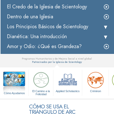
El Credo de la Iglesia de Scientology
Dentro de una Iglesia
Los Principios Básicos de Scientology
Dianética: Una introducción
Amor y Odio: ¿Qué es Grandeza?
Programas Humanitarios y de Mejora Social a nivel global
Patrocinados por la Iglesia de Scientology
▼
El Camino a la
Applied Scholastics
Criminon
Cómo Ayudamos
Felicidad
CÓMO SE USA EL
TRIÁNGULO DE ARC