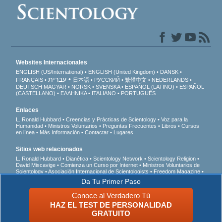
Websites Internacionales
ENGLISH (US/International)
ENGLISH (United Kingdom)
DANSK
עברית
FRANÇAIS
日本語
РУССКИЙ
繁體中文
NEDERLANDS
DEUTSCH
MAGYAR
NORSK
SVENSKA
ESPAÑOL (LATINO)
ESPAÑOL
(CASTELLANO)
ΕΛΛΗΝΙΚA
ITALIANO
PORTUGUÊS
Enlaces
L. Ronald Hubbard
Creencias y Prácticas de Scientology
Voz para la
Humanidad
Ministros Voluntarios
Preguntas Frecuentes
Libros
Cursos
en línea
Más Información
Contactar
Lugares
Sitios web relacionados
L. Ronald Hubbard
Dianética
Scientology Network
Scientology Religion
David Miscavige
Comienza un Curso por Internet
Ministros Voluntarios de
Scientology
Asociación Internacional de Scientologists
Freedom Magazine
El Camino a la Felicidad
En Apoyo de Un Mundo Sin Drogas
Unidos por los
Da Tu Primer Paso
Derechos Humanos
Jóvenes por los Derechos Humanos
Comisión de
Ciudadanos por los Derechos Humanos
Conoce al Verdadero Tú
HAZ EL TEST DE PERSONALIDAD
© 2026 Iglesia de Scientology Internacional. Todos los derechos reservados.
Aviso
GRATUITO
de Privacidad
•
Política de Cookies
•
Términos de Uso
•
Aviso Legal