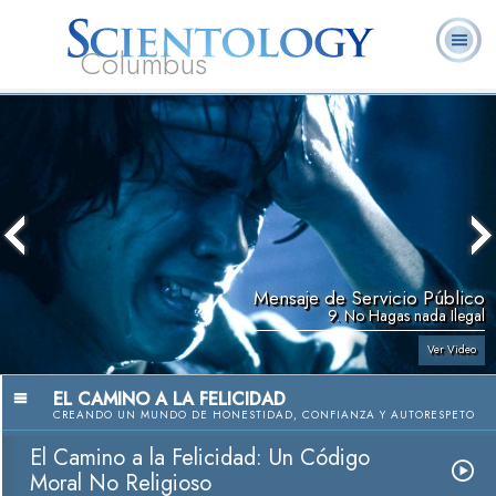
Columbus
Acerca de
L. Ronald
¿Qué es
Ministros
Preguntas
Libros
Nosotros
Hubbard
Scientology?
Voluntarios
Frecuentes
Mensaje de Servicio Público
9. No Hagas nada Ilegal
Ver Video
EL CAMINO A LA FELICIDAD
CREANDO UN MUNDO DE HONESTIDAD, CONFIANZA Y AUTORESPETO
El Camino a la Felicidad: Un Código
Moral No Religioso