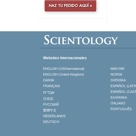
HAZ TU PEDIDO AQUÍ »
Websites Internacionales
ENGLISH (US/International)
MAGYAR
ENGLISH (United Kingdom)
NORSK
DANSK
SVENSKA
FRANÇAIS
ESPAÑOL (LATI
עברית
ESPAÑOL (CAS
ΕΛΛΗΝΙΚA
日本語
ITALIANO
РУССКИЙ
PORTUGUÊS
繁體中文
NEDERLANDS
DEUTSCH