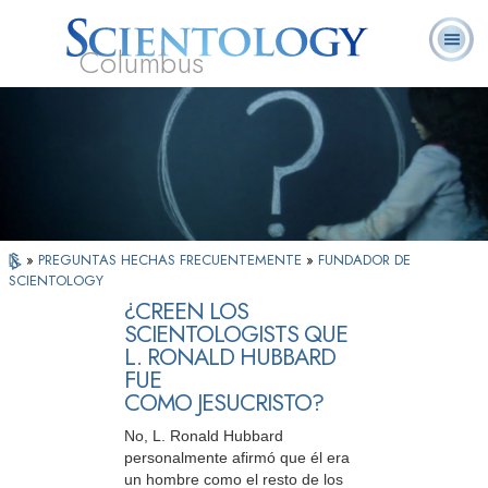
Columbus
Acerca de
L. Ronald
¿Qué es
Ministros
Preguntas
Libros
Nosotros
Hubbard
Scientology?
Voluntarios
Frecuentes
»
PREGUNTAS HECHAS FRECUENTEMENTE
»
FUNDADOR DE
SCIENTOLOGY
¿CREEN LOS
SCIENTOLOGISTS QUE
L. RONALD HUBBARD
FUE
COMO JESUCRISTO?
No, L. Ronald Hubbard
personalmente afirmó que él era
un hombre como el resto de los